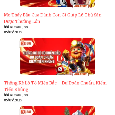
Mơ Thấy Bầu Cua Đánh Con Gì Giúp Lô Thủ Săn
Được Thưởng Lớn
bởi ADMIN J88
05/07/2025
Thống Kê Lô Tô Miền Bắc – Dự Đoán Chuẩn, Kiếm
Tiền Khủng
bởi ADMIN J88
05/07/2025