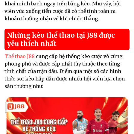
khai minh bạch ngay trên bảng kèo. Như vậy, hội
viên vừa xuống tiền cược đã có thể tính toán ra
khoản thưởng nhận về khi chiến thắng.
Những kèo thể thao tại J88 được
yêu thích nhất
Thể thao J88
cung cấp hệ thống kèo cược vô cùng
phong phú và được cập nhật tùy thuộc theo từng
tính chất của trận đấu. Điểm qua một số các hình
thức soi kèo hấp dẫn được nhiều hội viên lựa chọn
săn thưởng như: