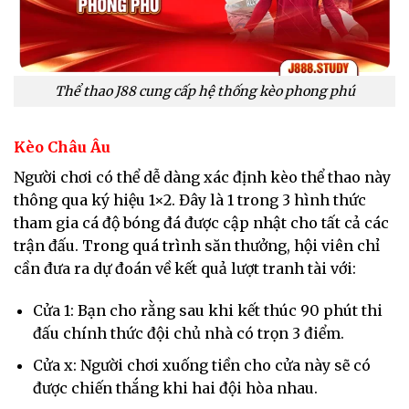
Thể thao J88 cung cấp hệ thống kèo phong phú
Kèo Châu Âu
Người chơi có thể dễ dàng xác định kèo thể thao này
thông qua ký hiệu 1×2. Đây là 1 trong 3 hình thức
tham gia cá độ bóng đá được cập nhật cho tất cả các
trận đấu. Trong quá trình săn thưởng, hội viên chỉ
cần đưa ra dự đoán về kết quả lượt tranh tài với:
Cửa 1: Bạn cho rằng sau khi kết thúc 90 phút thi
đấu chính thức đội chủ nhà có trọn 3 điểm.
Cửa x: Người chơi xuống tiền cho cửa này sẽ có
được chiến thắng khi hai đội hòa nhau.