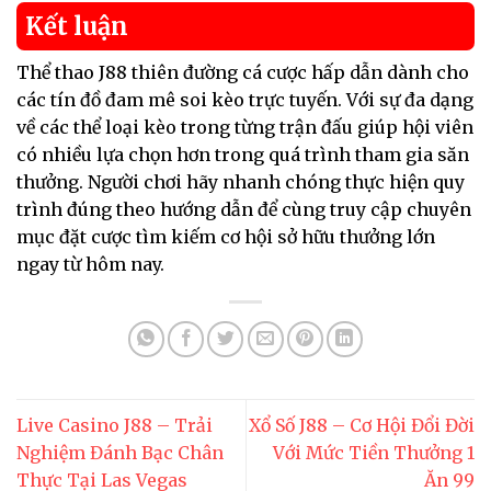
Kết luận
Thể thao J88 thiên đường cá cược hấp dẫn dành cho
các tín đồ đam mê soi kèo trực tuyến. Với sự đa dạng
về các thể loại kèo trong từng trận đấu giúp hội viên
có nhiều lựa chọn hơn trong quá trình tham gia săn
thưởng. Người chơi hãy nhanh chóng thực hiện quy
trình đúng theo hướng dẫn để cùng truy cập chuyên
mục đặt cược tìm kiếm cơ hội sở hữu thưởng lớn
ngay từ hôm nay.
Live Casino J88 – Trải
Xổ Số J88 – Cơ Hội Đổi Đời
Nghiệm Đánh Bạc Chân
Với Mức Tiền Thưởng 1
Thực Tại Las Vegas
Ăn 99