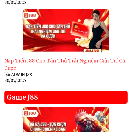
30/05/2025
Nạp Tiền J88 Cho Tân Thủ Trải Nghiệm Giải Trí Cá
Cược
bởi ADMIN J88
30/05/2025
Game J88