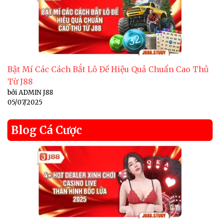
Bật Mí Các Cách Bắt Lô Đề Hiệu Quả Chuẩn Cao Thủ
Từ J88
bởi ADMIN J88
05/07/2025
Blog Cá Cược