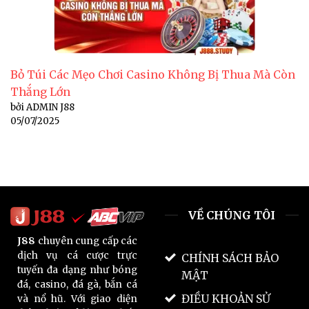
Bỏ Túi Các Mẹo Chơi Casino Không Bị Thua Mà Còn
Thắng Lớn
bởi ADMIN J88
05/07/2025
VỀ CHÚNG TÔI
J88
chuyên cung cấp các
dịch vụ cá cược trực
CHÍNH SÁCH BẢO
tuyến đa dạng như bóng
MẬT
đá, casino, đá gà, bắn cá
ĐIỀU KHOẢN SỬ
và nổ hũ. Với giao diện