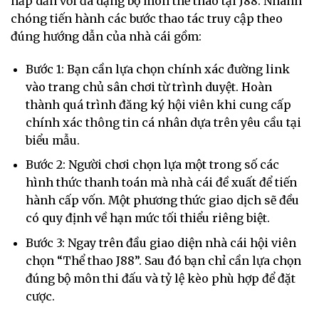
hấp dẫn với đa dạng bộ môn thể thao tại J88. Nhanh
chóng tiến hành các bước thao tác truy cập theo
đúng hướng dẫn của nhà cái gồm:
Bước 1: Bạn cần lựa chọn chính xác đường link
vào trang chủ sân chơi từ trình duyệt. Hoàn
thành quá trình đăng ký hội viên khi cung cấp
chính xác thông tin cá nhân dựa trên yêu cầu tại
biểu mẫu.
Bước 2: Người chơi chọn lựa một trong số các
hình thức thanh toán mà nhà cái đề xuất để tiến
hành cấp vốn. Một phương thức giao dịch sẽ đều
có quy định về hạn mức tối thiểu riêng biệt.
Bước 3: Ngay trên đầu giao diện nhà cái hội viên
chọn “Thể thao J88”. Sau đó bạn chỉ cần lựa chọn
đúng bộ môn thi đấu và tỷ lệ kèo phù hợp để đặt
cược.