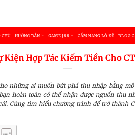
 CHỦ
HƯỚNG DẪN
GAME J88
CẨM NANG LÔ ĐỀ
BLOG C
Sự Kiện Hợp Tác Kiếm Tiền Cho 
cho những ai muốn bứt phá thu nhập bằng mô 
, bạn hoàn toàn có thể nhận được nguồn thu n
ái. Cùng tìm hiểu chương trình để trở thành 