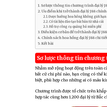
Sơ lược thông tin chương trình đại lý J
Ưu điểm khi trở thành đại lý J88 chính
Được hưởng hoa hồng không giới hạn
Có tài liệu đào tạo bài bản từ nhà cái
Hỗ trợ công cụ quảng bá miễn phí
Điều kiện cơ bản để trở thành đại lý J88
Chính sách hoa hồng đại lý J88 chi tiế
Kết bài
Sơ lược thông tin chương t
Nhằm mở rộng hoạt động trên toàn cầu
bất cứ chi phí nào, bạn cũng có thể 
biệt, phù hợp cho những ai có máu k
Chương trình được tổ chức trên khắp cả
hợp tác cùng hơn 1.200 đại lý từ Bắc 