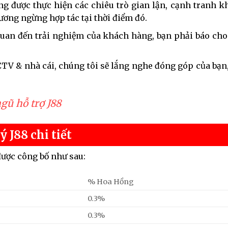
ng được thực hiện các chiêu trò gian lận, cạnh tranh k
ương ngừng hợp tác tại thời điểm đó.
quan đến trải nghiệm của khách hàng, bạn phải báo cho
TV & nhà cái, chúng tôi sẽ lắng nghe đóng góp của bạn,
ngũ hỗ trợ J88
 J88 chi tiết
được công bố như sau:
% Hoa Hồng
0.3%
0.3%