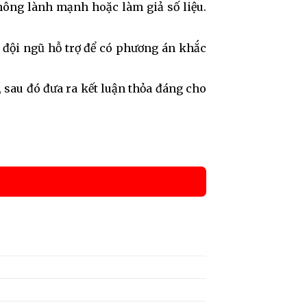
hông lành mạnh hoặc làm giả số liệu.
 đội ngũ hỗ trợ để có phương án khắc
 sau đó đưa ra kết luận thỏa đáng cho