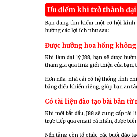
Ưu điểm khi trở thành đại
Bạn đang tìm kiếm một cơ hội kinh 
hưởng các lợi ích như sau:
Được hưởng hoa hồng không 
Khi làm đại lý J88, bạn sẽ được hư
tham gia qua link giới thiệu của bạn
Hơn nữa, nhà cái có hệ thống tính ch
bảng điều khiển riêng, giúp bạn an t
Có tài liệu đào tạo bài bản từ 
Khi mới bắt đầu, J88 sẽ cung cấp tài l
trực tiếp qua email cá nhân, được biê
Nền tảng còn tổ chức các buổi đào 