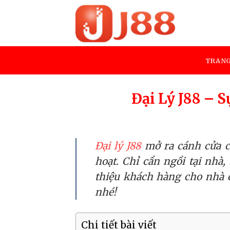
Bỏ
qua
nội
dung
TRANG
Đại Lý J88 – 
Đại lý J88
mở ra cánh cửa 
hoạt. Chỉ cần ngồi tại nhà
thiệu khách hàng cho nhà c
nhé!
Chi tiết bài viết