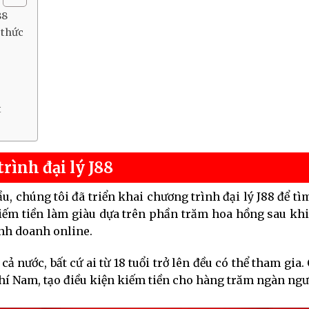
88
 thức
t
rình đại lý J88
, chúng tôi đã triển khai chương trình đại lý J88 để 
kiếm tiền làm giàu dựa trên phần trăm hoa hồng sau kh
inh doanh online.
 nước, bất cứ ai từ 18 tuổi trở lên đều có thể tham gia.
chí Nam, tạo điều kiện kiếm tiền cho hàng trăm ngàn ngư