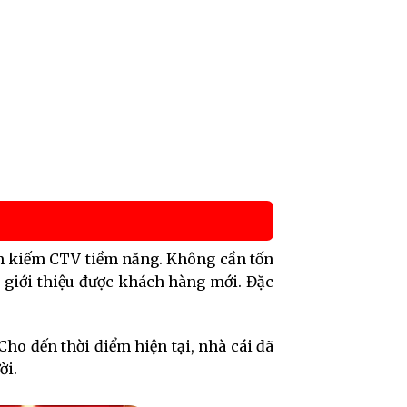
tìm kiếm CTV tiềm năng. Không cần tốn
i giới thiệu được khách hàng mới. Đặc
 Cho đến thời điểm hiện tại, nhà cái đã
ời.