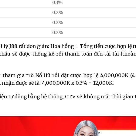
0.3%
0.2%
0.2%
0.2%
 lý J88 rất đơn giản: Hoa hồng = Tổng tiền cược hợp lệ t
 khấu sẽ được thống kê rồi thanh toán đến tài tài kho
u tham gia trò Nổ Hũ rồi đặt cược hợp lệ 4,000,000K (4 t
n nhận được sẽ là: 4,000,000K x 0.3% = 12,000K.
hiện tự động bằng hệ thống, CTV sẽ không mất thời gian 