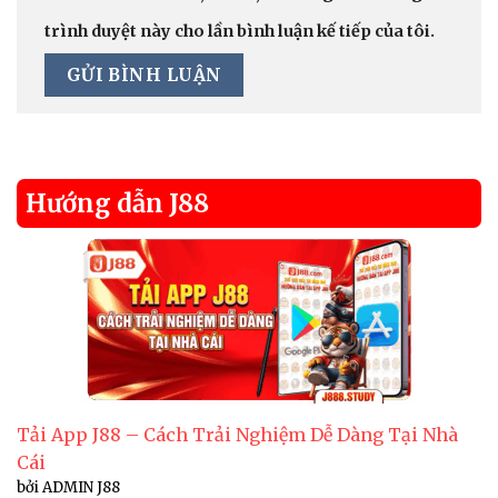
trình duyệt này cho lần bình luận kế tiếp của tôi.
Hướng dẫn J88
Tải App J88 – Cách Trải Nghiệm Dễ Dàng Tại Nhà
Cái
bởi ADMIN J88