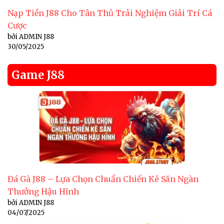
Nạp Tiền J88 Cho Tân Thủ Trải Nghiệm Giải Trí Cá
Cược
bởi ADMIN J88
30/05/2025
Game J88
Đá Gà J88 – Lựa Chọn Chuẩn Chiến Kê Săn Ngàn
Thưởng Hậu Hĩnh
bởi ADMIN J88
04/07/2025