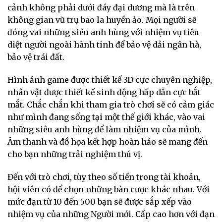
cảnh không phải dưới đáy đại dương mà là trên
không gian vũ trụ bao la huyền ảo. Mọi người sẽ
đóng vai những siêu anh hùng với nhiệm vụ tiêu
diệt người ngoài hành tinh để bảo vệ dải ngân hà,
bảo vệ trái đất.
Hình ảnh game được thiết kế 3D cực chuyên nghiệp,
nhân vật được thiết kế sinh động hấp dẫn cực bắt
mắt. Chắc chắn khi tham gia trò chơi sẽ có cảm giác
như mình đang sống tại một thế giới khác, vào vai
những siêu anh hùng để làm nhiệm vụ của mình.
Âm thanh và đồ họa kết hợp hoàn hảo sẽ mang đến
cho bạn những trải nghiệm thú vị.
Đến với trò chơi, tùy theo số tiền trong tài khoản,
hội viên có để chọn những bàn cược khác nhau. Với
mức đạn từ 10 đến 500 bạn sẽ được sắp xếp vào
nhiệm vụ của những Người mới. Cấp cao hơn với đạn