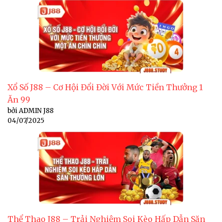
Xổ Số J88 – Cơ Hội Đổi Đời Với Mức Tiền Thưởng 1
Ăn 99
bởi ADMIN J88
04/07/2025
Thể Thao J88 – Trải Nghiệm Soi Kèo Hấp Dẫn Săn