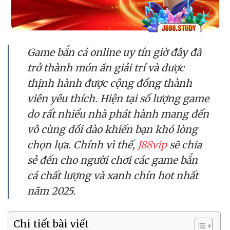
Game bắn cá online uy tín giờ đây đã
trở thành món ăn giải trí và được
thịnh hành được cộng đồng thành
viên yêu thích. Hiện tại số lượng game
do rất nhiều nhà phát hành mang đến
vô cùng dồi dào khiến bạn khó lòng
chọn lựa. Chính vì thế,
J88vip
sẽ chia
sẻ đến cho người chơi các game bắn
cá chất lượng và xanh chín hot nhất
năm 2025.
Chi tiết bài viết