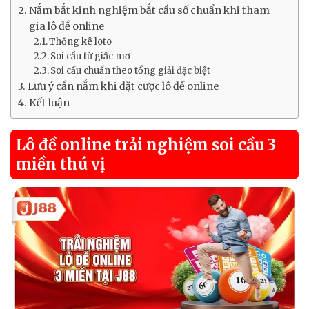
Nắm bắt kinh nghiệm bắt cầu số chuẩn khi tham
gia lô đề online
Thống kê loto
Soi cầu từ giấc mơ
Soi cầu chuẩn theo tổng giải đặc biệt
Lưu ý cần nắm khi đặt cược lô đề online
Kết luận
Lô đề online trải nghiệm soi cầu 3
miền thú vị