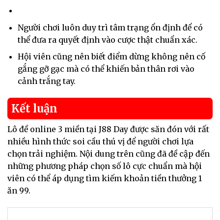
Người chơi luôn duy trì tâm trạng ổn định để có
thể đưa ra quyết định vào cược thật chuẩn xác.
Hội viên cũng nên biết điểm dừng không nên cố
gắng gỡ gạc mà có thể khiến bản thân rơi vào
cảnh trắng tay.
Kết luận
Lô đề online 3 miền tại J88 Day được săn đón với rất
nhiều hình thức soi cầu thú vị để người chơi lựa
chọn trải nghiệm. Nội dung trên cũng đã đề cập đến
những phương pháp chọn số lô cực chuẩn mà hội
viên có thể áp dụng tìm kiếm khoản tiền thưởng 1
ăn 99.