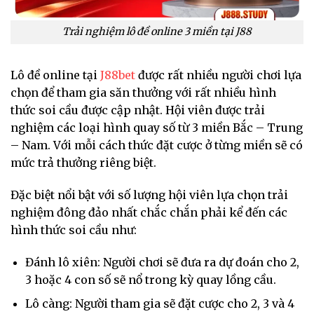
Trải nghiệm lô đề online 3 miền tại J88
Lô đề online tại
J88bet
được rất nhiều người chơi lựa
chọn để tham gia săn thưởng với rất nhiều hình
thức soi cầu được cập nhật. Hội viên được trải
nghiệm các loại hình quay số từ 3 miền Bắc – Trung
– Nam. Với mỗi cách thức đặt cược ở từng miền sẽ có
mức trả thưởng riêng biệt.
Đặc biệt nổi bật với số lượng hội viên lựa chọn trải
nghiệm đông đảo nhất chắc chắn phải kể đến các
hình thức soi cầu như:
Đánh lô xiên: Người chơi sẽ đưa ra dự đoán cho 2,
3 hoặc 4 con số sẽ nổ trong kỳ quay lồng cầu.
Lô càng: Người tham gia sẽ đặt cược cho 2, 3 và 4