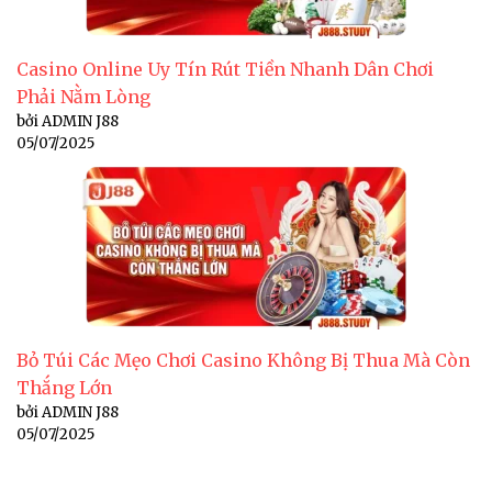
Casino Online Uy Tín Rút Tiền Nhanh Dân Chơi
Phải Nằm Lòng
bởi ADMIN J88
05/07/2025
Bỏ Túi Các Mẹo Chơi Casino Không Bị Thua Mà Còn
Thắng Lớn
bởi ADMIN J88
05/07/2025