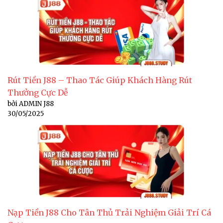
Rút Tiền J88 – Thao Tác Giúp Khách Hàng Rút
Thưởng Cực Dễ
bởi ADMIN J88
30/05/2025
Nạp Tiền J88 Cho Tân Thủ Trải Nghiệm Giải Trí Cá