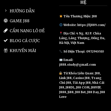
HỆ
HƯỚNG DẪN
Tên Thương Hiệu: J88
GAME J88
Website:
https://fj889.com/
CẨM NANG LÔ ĐỀ
Địa Chỉ: 4 Ng. 82 P. Chùa
Láng, Láng Thượng, Đống Đa,
BLOG CÁ CƯỢC
Hà Nội, Việt Nam
KHUYẾN MÃI
Số Điện Thoại: 0972945510
Email:
j888.study@gmail.com
Từ Khóa Liên Quan:
J88,
Link J88, Casino J88, Trang
Chủ J88, Tải App J88, Nhà Cái
J88, J88DL, J88 COM, J88VIP,
J888, Ji88, J88 Bet, J88 Day, J88
Love