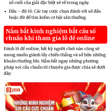
số cuối của giải đặc biệt sẽ về trong ngày.
Đầu – đít lô: Các tay cược chọn đánh với số đầu
hoặc đít để tìm kiếm cơ hội săn thưởng.
Nắm bắt kinh nghiệm bắt cầu số
chuẩn khi tham gia lô đề online
Đánh lô đề online, bất kỳ người chơi nào cũng sẽ
mong muốn giành lấy chiến thắng và sở hữu những
khoản thưởng lớn. Nắm bắt ngay những phương
pháp soi cầu chuẩn từ chuyên gia được chia sẻ dưới
đây: