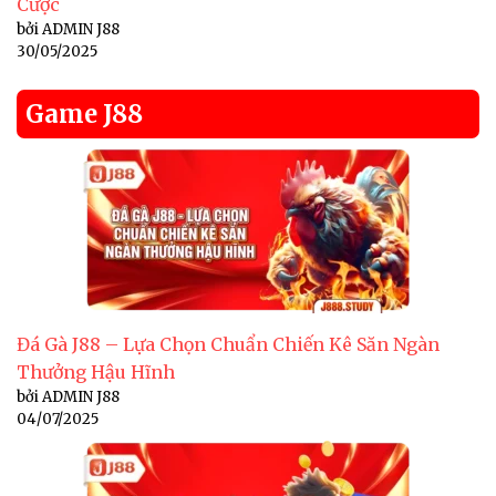
Cược
bởi ADMIN J88
30/05/2025
Game J88
Đá Gà J88 – Lựa Chọn Chuẩn Chiến Kê Săn Ngàn
Thưởng Hậu Hĩnh
bởi ADMIN J88
04/07/2025