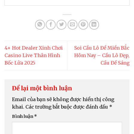
4+ Hot Dealer Xinh Chơi
Soi Cầu Lô Đề Miền Bắc
Casino Live Thân Hình
Hôm Nay – Cầu Lô Đẹp,
Bốc Lửa 2025
Cầu Đề Sáng
Để lại một bình luận
Email của bạn sẽ không được hiển thị công
khai.
Các trường bắt buộc được đánh dấu
*
Bình luận
*